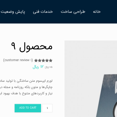
خانه
طراحي ساخت
خدمات فني
پايش وضعيت
محصول ۹
customer review)
۱
(
۱۲
﷼
Rated
۵.۰۰
۱
۱۵
﷼
out of 5
based on
customer
rating
لورم ایپسوم متن ساختگی با تولید ساد
چاپگرها و متون بلکه روزنامه و مجله د
نیاز و کاربردهای متنوع با هدف بهبود ا
محصول
ADD TO CART
9